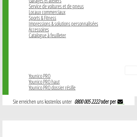
Garages et ateliers
Service de voitures et de pneus
Locaux commerciaux
Sports & Fitness
Impressions & solutions personnalisées
Accessoires
Catalogue à feuilleter
Ruban de marquage au sol
ESD-Katalog
Chaises de Bureau
Younico PRO
Younico PRO haut
Younico PRO dossier résille
Sie erreichen uns kostenlos unter
0800 005 2222
oder per