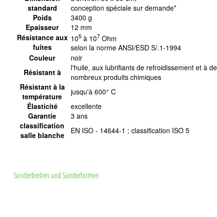
standard
conception spéciale sur demande*
Poids
3400 g
Epaisseur
12 mm
5
7
Résistance aux
10
à 10
Ohm
fuites
selon la norme ANSI/ESD S/.1-1994
Couleur
noir
l'huile, aux lubrifiants de refroidissement et à de
Résistant à
nombreux produits chimiques
Résistant à la
jusqu'à 600° C
température
Élasticité
excellente
Garantie
3 ans
classification
EN ISO - 14644-1 ; classification ISO 5
salle blanche
Sonderbreiten und Sonderformen