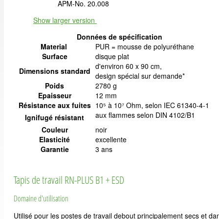
APM-No. 20.008
Show larger version
Données de spécification
Material
PUR = mousse de polyuréthane
Surface
disque plat
d'environ 60 x 90 cm,
Dimensions standard
design spécial sur demande*
Poids
2780 g
Epaisseur
12 mm
Résistance aux fuites
10⁵ à 10⁷ Ohm, selon IEC 61340-4-1
aux flammes selon DIN 4102/B1
Ignifugé résistant
Couleur
noir
Elasticité
excellente
Garantie
3 ans
Tapis de travail RN-PLUS B1 + ESD
Domaine d'utilisation
Utilisé pour les postes de travail debout principalement secs et da