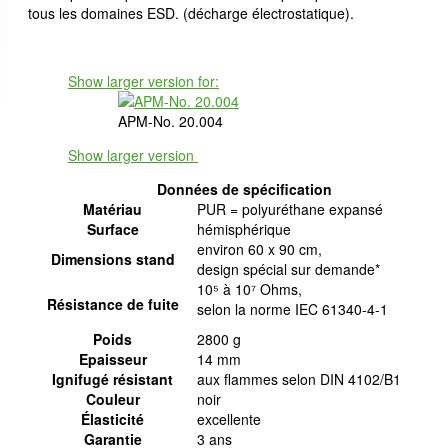
tous les domaines ESD. (décharge électrostatique).
Show larger version for:
APM-No. 20.004
Show larger version
Données de spécification
Matériau
PUR = polyuréthane expansé
Surface
hémisphérique
environ 60 x 90 cm,
Dimensions stand
design spécial sur demande*
10⁵ à 10⁷ Ohms,
Résistance de fuite
selon la norme IEC 61340-4-1
Poids
2800 g
Epaisseur
14 mm
Ignifugé résistant
aux flammes selon DIN 4102/B1
Couleur
noir
Élasticité
excellente
Garantie
3 ans