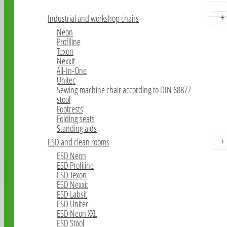
Industrial chairs
Industrial and workshop chairs
Neon
Profiline
Texon
Nexxit
All-In-One
Unitec
Sewing machine chair according to DIN 68877
stool
Footrests
Folding seats
Standing aids
ESD and clean rooms
ESD Neon
ESD Profiline
ESD Texon
ESD Nexxit
ESD Labsit
ESD Unitec
ESD Neon XXL
ESD Stool